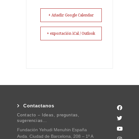
+ Añadir Google Calendar
+ exportación iCal / Outlook
Contactanos
Contacto – Ideas, preguntas,
sugerencias…
Fundación Yehudi Menuhin España
Avda. Ciudad de Barcelona, 208 – 1º A