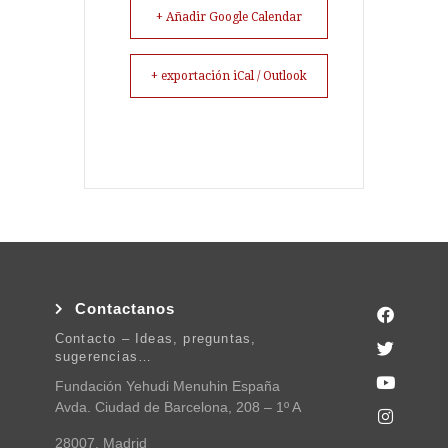
+ Añadir Google Calendar
+ exportación iCal / Outlook
Contactanos
Contacto – Ideas, preguntas,
sugerencias…
Fundación Yehudi Menuhin España
Avda. Ciudad de Barcelona, 208 – 1º A
28007, Madrid