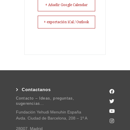
+ Añadir Google Calendar
+ exportación iCal / Outlook
Contactanos
Contacto – Ideas, preguntas,
sugerencias…
Fundación Yehudi Menuhin España
Avda. Ciudad de Barcelona, 208 – 1º A
28007, Madrid