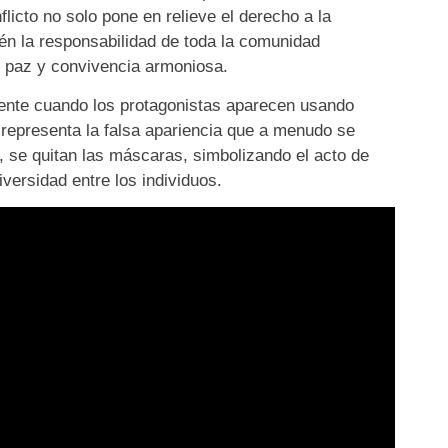
flicto no solo pone en relieve el derecho a la
ién la responsabilidad de toda la comunidad
e paz y convivencia armoniosa.
dente cuando los protagonistas aparecen usando
representa la falsa apariencia que a menudo se
al, se quitan las máscaras, simbolizando el acto de
iversidad entre los individuos.