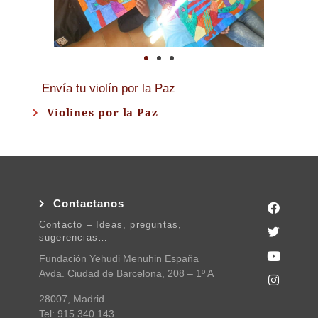
Envía tu violín por la Paz
Violines por la Paz
Contactanos
Contacto – Ideas, preguntas,
sugerencias…
Fundación Yehudi Menuhin España
Avda. Ciudad de Barcelona, 208 – 1º A
28007, Madrid
Tel: 915 340 143