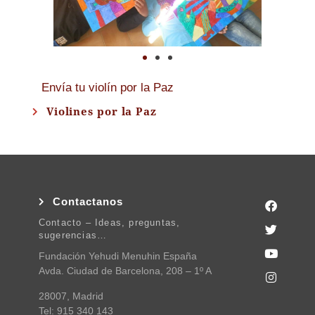
Envía tu violín por la Paz
Violines por la Paz
Contactanos
Contacto – Ideas, preguntas,
sugerencias…
Fundación Yehudi Menuhin España
Avda. Ciudad de Barcelona, 208 – 1º A
28007, Madrid
Tel: 915 340 143