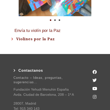
Envía tu violín por la Paz
Violines por la Paz
Contactanos
Contacto – Ideas, preguntas,
sugerencias…
Fundación Yehudi Menuhin España
Avda. Ciudad de Barcelona, 208 – 1º A
28007, Madrid
Tel: 915 340 143