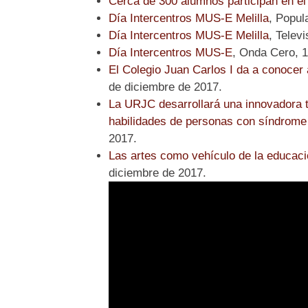
Cerca de 300 alumnos participan en el
Día Intercentros MUS-E Melilla
, Popul
Día Intercentros MUS-E Melilla
, Telev
Día Intercentros MUS-E
, Onda Cero, 1
El Colegio Juan Carlos I da a conocer
de diciembre de 2017.
La URJC desarrollará una innovadora t
habilidades de personas con síndrome
2017.
Las artes como vehículo de la educació
diciembre de 2017.