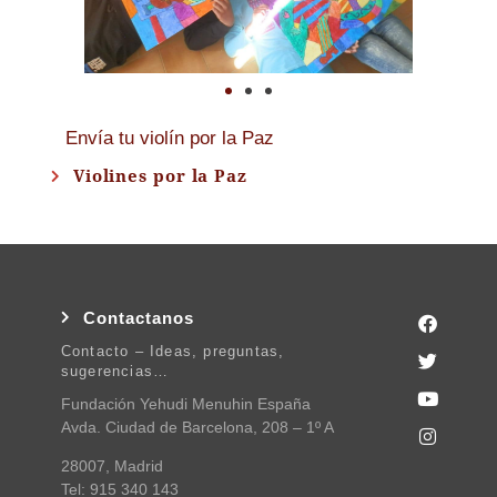
Envía tu violín por la Paz
Violines por la Paz
Contactanos
Contacto – Ideas, preguntas,
sugerencias…
Fundación Yehudi Menuhin España
Avda. Ciudad de Barcelona, 208 – 1º A
28007, Madrid
Tel: 915 340 143