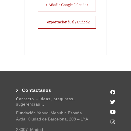
+ Añadir Google Calendar
+ exportación iCal / Outlook
Contactanos
Contacto – Ideas, preguntas,
sugerencias…
Fundación Yehudi Menuhin España
Avda. Ciudad de Barcelona, 208 – 1º A
28007, Madrid