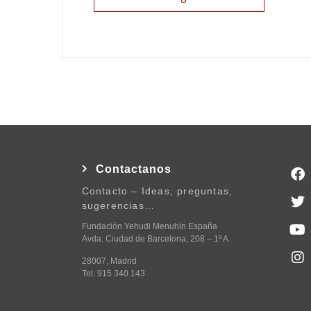
Contactanos
Contacto – Ideas, preguntas,
sugerencias…
Fundación Yehudi Menuhin España
Avda. Ciudad de Barcelona, 208 – 1º A
28007, Madrid
Tel: 915 340 143