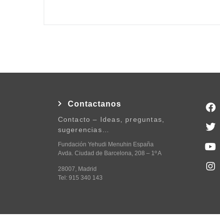
Contactanos
Contacto – Ideas, preguntas,
sugerencias…
Fundación Yehudi Menuhin España
Avda. Ciudad de Barcelona, 208 – 1º A
28007, Madrid
Tel: 915 340 143