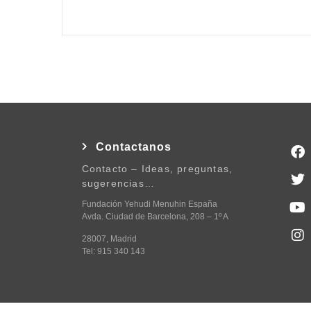
Contactanos
Contacto – Ideas, preguntas,
sugerencias…
Fundación Yehudi Menuhin España
Avda. Ciudad de Barcelona, 208 – 1º A
28007, Madrid
Tel: 915 340 143