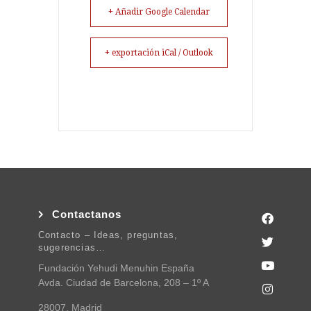
+ Añadir Google Calendar
+ exportación iCal / Outlook
Contactanos
Contacto – Ideas, preguntas,
sugerencias…
Fundación Yehudi Menuhin España
Avda. Ciudad de Barcelona, 208 – 1º A
28007, Madrid