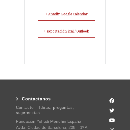
+ Añadir Google Calendar
+ exportación iCal / Outlook
Contactanos
Contacto – Ideas, preguntas,
sugerencias…
Fundación Yehudi Menuhin España
Avda. Ciudad de Barcelona, 208 – 1º A