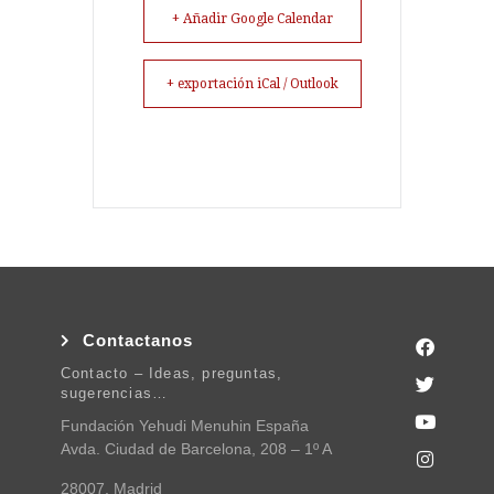
+ Añadir Google Calendar
+ exportación iCal / Outlook
Contactanos
Contacto – Ideas, preguntas,
sugerencias…
Fundación Yehudi Menuhin España
Avda. Ciudad de Barcelona, 208 – 1º A
28007, Madrid