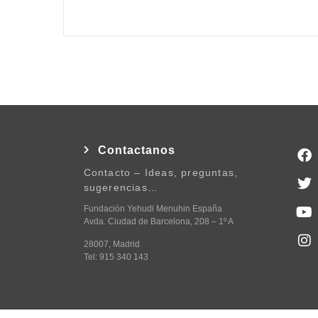
Contactanos
Contacto – Ideas, preguntas,
sugerencias…
Fundación Yehudi Menuhin España
Avda. Ciudad de Barcelona, 208 – 1º A
28007, Madrid
Tel: 915 340 143