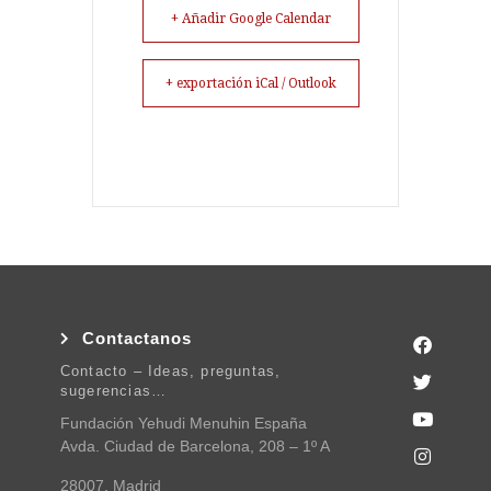
+ Añadir Google Calendar
+ exportación iCal / Outlook
Contactanos
Contacto – Ideas, preguntas,
sugerencias…
Fundación Yehudi Menuhin España
Avda. Ciudad de Barcelona, 208 – 1º A
28007, Madrid