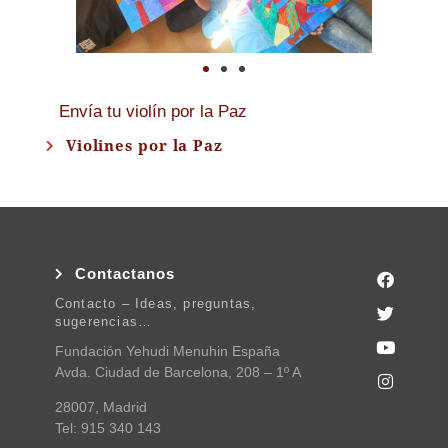
Envía tu violín por la Paz
Violines por la Paz
Contactanos
Contacto – Ideas, preguntas,
sugerencias…
Fundación Yehudi Menuhin España
Avda. Ciudad de Barcelona, 208 – 1º A
28007, Madrid
Tel: 915 340 143