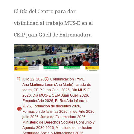
El Día del Centro para dar
visibilidad al trabajo MUS-E en el
CEIP Juan Güell de Extremadura
julio 22, 2026
Comunicación FYME
Ana Martínez León (Ana Marle) - artista de
teatro
,
CEIP Juan Güell 2026
,
Día MUS-E
2026
,
Día MUS-E CEIP Juan Güell 2026
,
EmpoderArte 2026
,
EnRedArte Infancia
2026
,
Formación de docentes 2026
,
Formación de familias 2026
,
IntegrArte 2026
,
julio 2026
,
Junta de Extremadura 2026
,
Ministerio de Derechos Sociales Consumo y
Agenda 2030 2026
,
Ministerio de Inclusión
Seguridad Social y Migraciones 2026